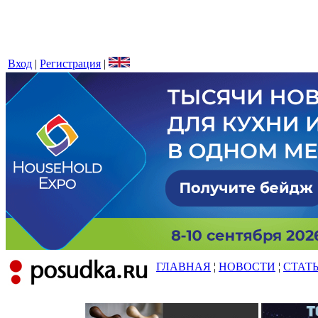
Вход
|
Регистрация
|
ГЛАВНАЯ
¦
НОВОСТИ
¦
СТАТ