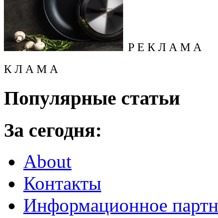
Р Е К Л А М А
К Л А М А
Популярные статьи
За сегодня:
About
Контакты
Информационное партн