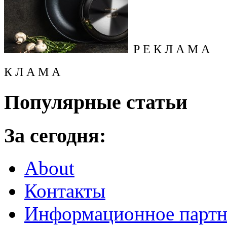
Р Е К Л А М А
К Л А М А
Популярные статьи
За сегодня:
About
Контакты
Информационное партн