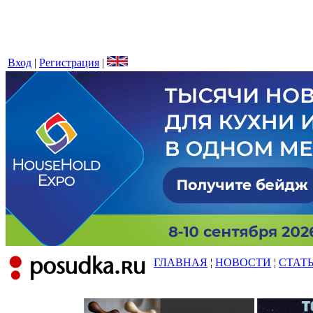
Вход
|
Регистрация
|
ГЛАВНАЯ
¦
НОВОСТИ
¦
СТАТ