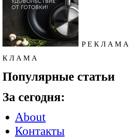
Р Е К Л А М А
К Л А М А
Популярные статьи
За сегодня:
About
Контакты