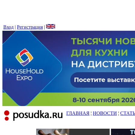
Вход
|
Регистрация
|
ГЛАВНАЯ
¦
НОВОСТИ
¦
СТАТ