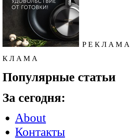
Р Е К Л А М А
К Л А М А
Популярные статьи
За сегодня:
About
Контакты