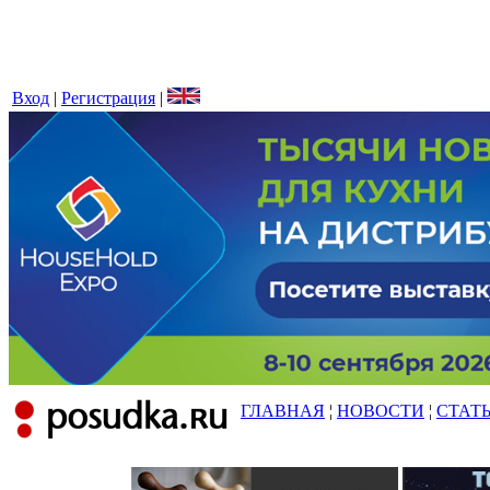
Вход
|
Регистрация
|
ГЛАВНАЯ
¦
НОВОСТИ
¦
СТАТ