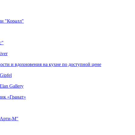
ии "Коралл"
с"
iver
сти и вдохновения на кухне по доступной цене
Gipfel
lan Gallery
ник «Гранат»
"Арти-М"