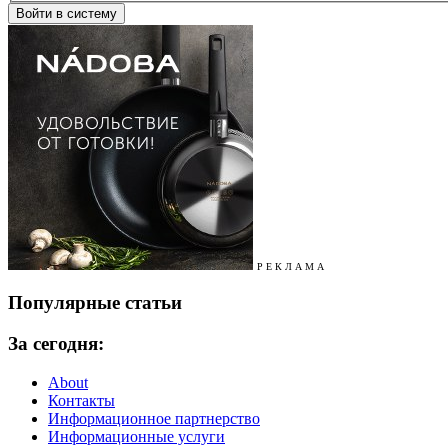
Р Е К Л А М А
Популярные статьи
За сегодня:
About
Контакты
Информационное партнерство
Информационные услуги