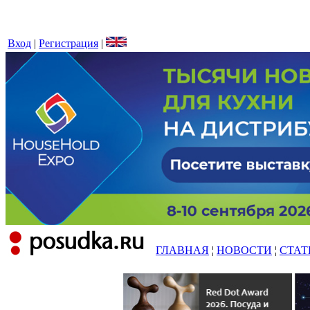
Вход
|
Регистрация
|
ГЛАВНАЯ
¦
НОВОСТИ
¦
СТАТ