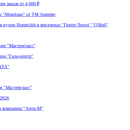
и заказе от 4 000 ₽
 "Монблан" от ТМ Appetite
я кухни Homeclub в магазинах "Гипер Лента" "О'Кей"
нии "Мастергласс"
ии "Гала-центр"
"АТА"
ии "Мастергласс"
.2026
 в компании "Арти-М"