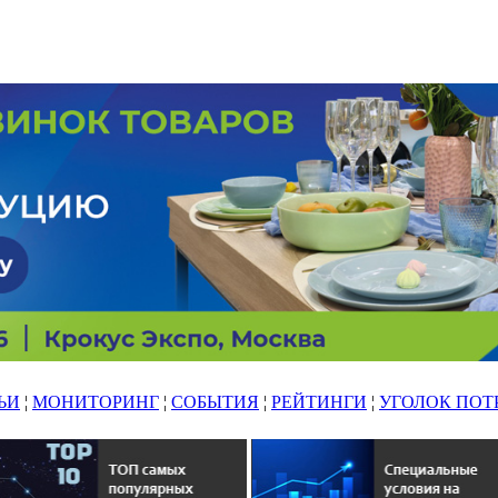
ЬИ
¦
МОНИТОРИНГ
¦
СОБЫТИЯ
¦
РЕЙТИНГИ
¦
УГОЛОК ПОТ