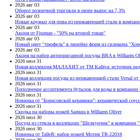
2026 авг 03
Оборот розничной торговли в июне вырос на 7,3%
2026 авг 03
Новые кружки для пива из нержавеющей стали в компан
2026 авг 03
Акция от Fissman - "50% на второй товар"
2026 авг 03
Новый цвет "трюфель" в линейке форм из силикона "Хор
2026 авг 03
Акция на набор антипригарной посуды BRA в Williams Ol
2026 июл 31
Новая коллекция МАЛАХИТ от ТМ Kalitva: источник радо
2026 июл 31
Новая коллекция посуды из нержавеющей стали Versal от 
2026 июл 31
Пополнение ассортимента бутылок для воды в компании E
2026 июл 31
Новинка от "Борисовской керамики": керамический соус
2026 июл 31
Скидка на наборы ножей Samura в Williams Oliver
2026 июл 30
Посуда из стекла в коллекции "Щелкунчик" в компании 
2026 июл 30
Новинка от TalleR: набор ножей Мотив TR-22018
2026 июл 30