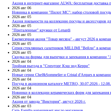
Акция в интернет-магазине ALWA: бесплатная доставка пр
2026 авг 06
Новинка в компании "Пилот МС": набор столовой посуды
2026 авг 05
Акция лояльности на коллекцию посуды и аксессуаров дл
2026 авг 05
"Приталенные" кружки от Lenardi
2026 авг 05
Ежемесячная акция "Товар месяца" - август 2026 в компа
2026 авг 05
Серия стеклянных салатников MILLIMI "Вейли" в компан
2026 авг 05
Скидка на формы для выпечки и запекания в компании 
2026 авг 04
Тройная выгода в "Спецторг Кэш энд Керри"
2026 авг 04
Новые серии Chef&Sommelier и Cristal d'Arques в компан
2026 авг 04
Посуда в акционном каталоге METRO, 30.07.2026 - 12.08
2026 авг 04
Новинки в коллекции керамических форм для запекания
2026 авг 04
Акция от завода "Виктория", август 2026 г.
2026 авг 03
Сеть Familia наращивает число магазинов