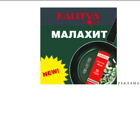
Р Е К Л А М А