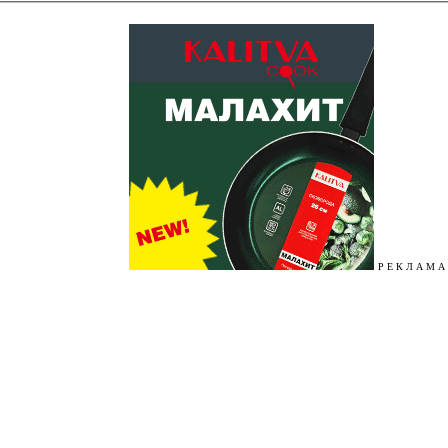
Р Е К Л А М А