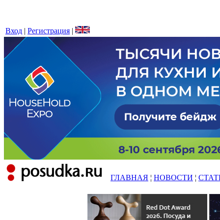
Вход
|
Регистрация
|
ГЛАВНАЯ
¦
НОВОСТИ
¦
СТАТ