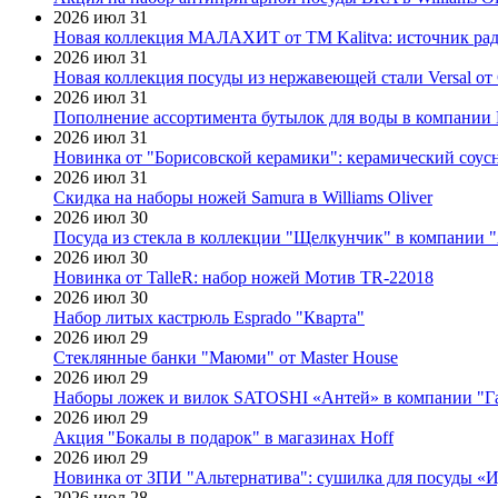
2026 июл 31
Новая коллекция МАЛАХИТ от ТМ Kalitva: источник радо
2026 июл 31
Новая коллекция посуды из нержавеющей стали Versal от 
2026 июл 31
Пополнение ассортимента бутылок для воды в компании E
2026 июл 31
Новинка от "Борисовской керамики": керамический соус
2026 июл 31
Скидка на наборы ножей Samura в Williams Oliver
2026 июл 30
Посуда из стекла в коллекции "Щелкунчик" в компании 
2026 июл 30
Новинка от TalleR: набор ножей Мотив TR-22018
2026 июл 30
Набор литых кастрюль Esprado "Кварта"
2026 июл 29
Стеклянные банки "Маюми" от Master House
2026 июл 29
Наборы ложек и вилок SATOSHI «Антей» в компании "Г
2026 июл 29
Акция "Бокалы в подарок" в магазинах Hoff
2026 июл 29
Новинка от ЗПИ "Альтернатива": сушилка для посуды «
2026 июл 28