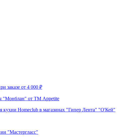
и заказе от 4 000 ₽
 "Монблан" от ТМ Appetite
я кухни Homeclub в магазинах "Гипер Лента" "О'Кей"
нии "Мастергласс"