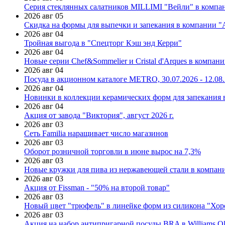
Серия стеклянных салатников MILLIMI "Вейли" в компан
2026 авг 05
Скидка на формы для выпечки и запекания в компании 
2026 авг 04
Тройная выгода в "Спецторг Кэш энд Керри"
2026 авг 04
Новые серии Chef&Sommelier и Cristal d'Arques в компан
2026 авг 04
Посуда в акционном каталоге METRO, 30.07.2026 - 12.08
2026 авг 04
Новинки в коллекции керамических форм для запекания
2026 авг 04
Акция от завода "Виктория", август 2026 г.
2026 авг 03
Сеть Familia наращивает число магазинов
2026 авг 03
Оборот розничной торговли в июне вырос на 7,3%
2026 авг 03
Новые кружки для пива из нержавеющей стали в компан
2026 авг 03
Акция от Fissman - "50% на второй товар"
2026 авг 03
Новый цвет "трюфель" в линейке форм из силикона "Хор
2026 авг 03
Акция на набор антипригарной посуды BRA в Williams Ol