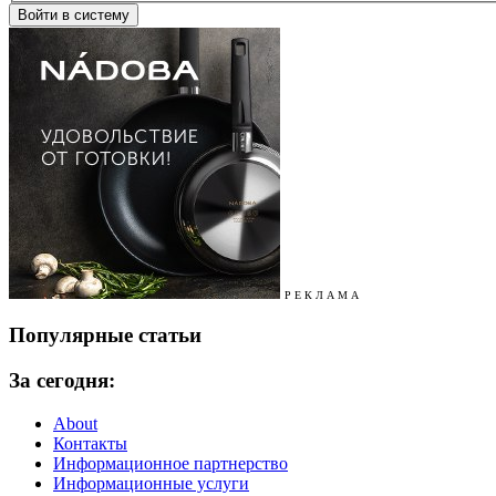
Р Е К Л А М А
Популярные статьи
За сегодня:
About
Контакты
Информационное партнерство
Информационные услуги