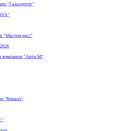
ии "Гала-центр"
"АТА"
ии "Мастергласс"
.2026
 в компании "Арти-М"
ии "Коралл"
с"
iver