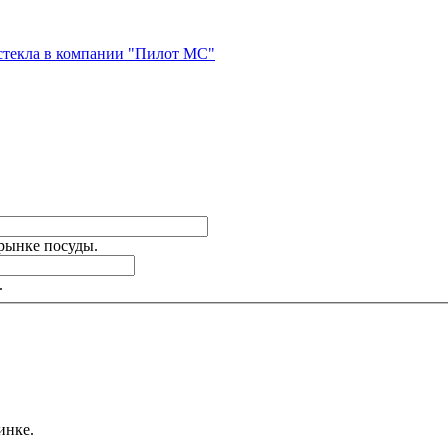
стекла в компании "Пилот МС"
 рынке посуды.
.
инке.