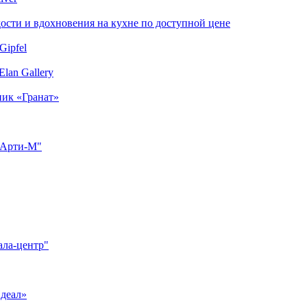
сти и вдохновения на кухне по доступной цене
Gipfel
lan Gallery
ник «Гранат»
"Арти-М"
ала-центр"
Идеал»