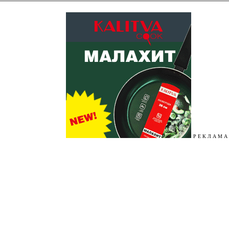
Р Е К Л А М А