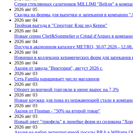
Серия стеклянных салатников MILLIMI "Вейли" в компан
2026 авг 05
Скидка на формы для выпечки и запекания в компании 
2026 авг 04
Тройная выгода в "Спецторг Кэш энд Керри"
2026 авг 04
Новые серии Chef&Sommelier и Cristal d'Arques в компан
2026 авг 04
Посуда в акционном каталоге METRO, 30.07.2026 - 12.08
2026 авг 04
Новинки в коллекции керамических форм для запекания
2026 авг 04
Акция от завода "Виктория", август 2026 г.
2026 авг 03
Сеть Familia наращивает число магазинов
2026 авг 03
Оборот розничной торговли в июне вырос на 7,3%
2026 авг 03
Новые кружки для пива из нержавеющей стали в компан
2026 авг 03
Акция от Fissman - "50% на второй товар"
2026 авг 03
Новый цвет "трюфель" в линейке форм из силикона "Хор
2026 авг 03
Акция на набор антипригарной посуды BRA в Williams Ol