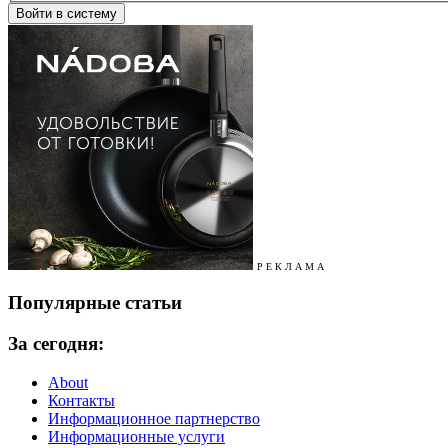
Р Е К Л А М А
Популярные статьи
За сегодня:
About
Контакты
Информационное партнерство
Информационные услуги