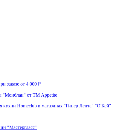
и заказе от 4 000 ₽
 "Монблан" от ТМ Appetite
я кухни Homeclub в магазинах "Гипер Лента" "О'Кей"
нии "Мастергласс"