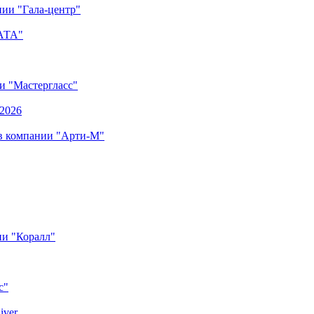
ии "Гала-центр"
"АТА"
ии "Мастергласс"
.2026
 в компании "Арти-М"
ии "Коралл"
с"
iver