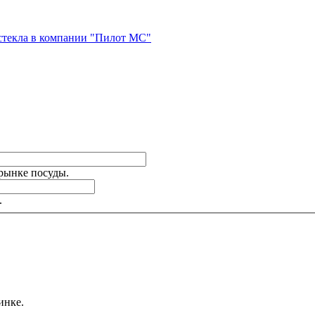
стекла в компании "Пилот МС"
 рынке посуды.
.
инке.