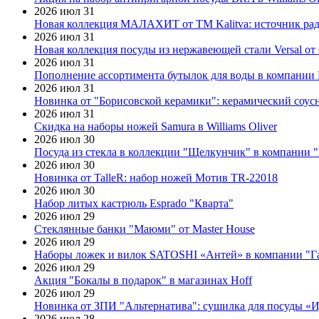
2026 июл 31
Новая коллекция МАЛАХИТ от ТМ Kalitva: источник радо
2026 июл 31
Новая коллекция посуды из нержавеющей стали Versal от 
2026 июл 31
Пополнение ассортимента бутылок для воды в компании E
2026 июл 31
Новинка от "Борисовской керамики": керамический соус
2026 июл 31
Скидка на наборы ножей Samura в Williams Oliver
2026 июл 30
Посуда из стекла в коллекции "Щелкунчик" в компании 
2026 июл 30
Новинка от TalleR: набор ножей Мотив TR-22018
2026 июл 30
Набор литых кастрюль Esprado "Кварта"
2026 июл 29
Стеклянные банки "Маюми" от Master House
2026 июл 29
Наборы ложек и вилок SATOSHI «Антей» в компании "Г
2026 июл 29
Акция "Бокалы в подарок" в магазинах Hoff
2026 июл 29
Новинка от ЗПИ "Альтернатива": сушилка для посуды «
2026 июл 28