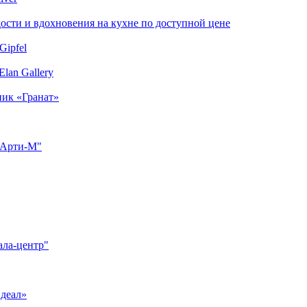
сти и вдохновения на кухне по доступной цене
Gipfel
lan Gallery
ник «Гранат»
"Арти-М"
ала-центр"
Идеал»