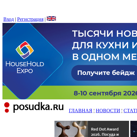
Вход
|
Регистрация
|
ГЛАВНАЯ
¦
НОВОСТИ
¦
СТАТ