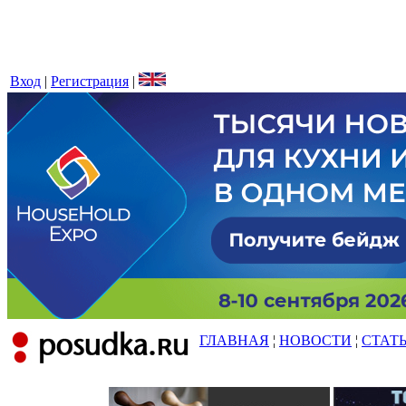
Вход
|
Регистрация
|
ГЛАВНАЯ
¦
НОВОСТИ
¦
СТАТ