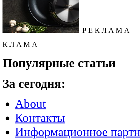
Р Е К Л А М А
К Л А М А
Популярные статьи
За сегодня:
About
Контакты
Информационное партн