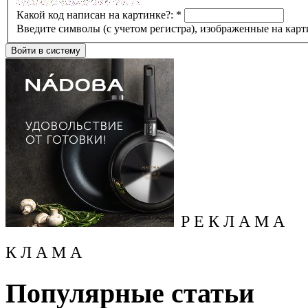
Какой код написан на картинке?:
*
Введите символы (с учетом регистра), изображенные на карт
Р Е К Л А М А
К Л А М А
Популярные статьи