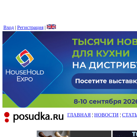
Вход
|
Регистрация
|
ГЛАВНАЯ
¦
НОВОСТИ
¦
СТАТ