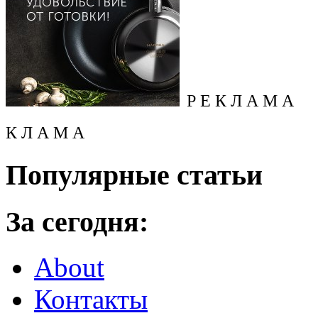
Р Е К Л А М А
К Л А М А
Популярные статьи
За сегодня:
About
Контакты