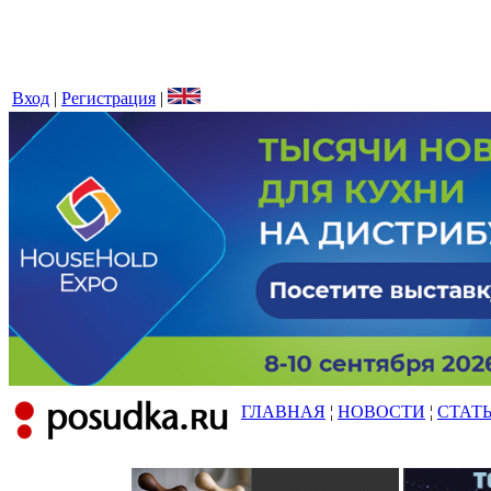
Вход
|
Регистрация
|
ГЛАВНАЯ
¦
НОВОСТИ
¦
СТАТ