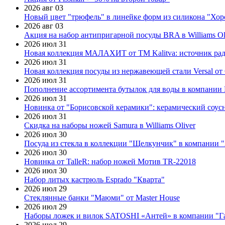
2026 авг 03
Новый цвет "трюфель" в линейке форм из силикона "Хор
2026 авг 03
Акция на набор антипригарной посуды BRA в Williams Ol
2026 июл 31
Новая коллекция МАЛАХИТ от ТМ Kalitva: источник радо
2026 июл 31
Новая коллекция посуды из нержавеющей стали Versal от 
2026 июл 31
Пополнение ассортимента бутылок для воды в компании E
2026 июл 31
Новинка от "Борисовской керамики": керамический соус
2026 июл 31
Скидка на наборы ножей Samura в Williams Oliver
2026 июл 30
Посуда из стекла в коллекции "Щелкунчик" в компании 
2026 июл 30
Новинка от TalleR: набор ножей Мотив TR-22018
2026 июл 30
Набор литых кастрюль Esprado "Кварта"
2026 июл 29
Стеклянные банки "Маюми" от Master House
2026 июл 29
Наборы ложек и вилок SATOSHI «Антей» в компании "Г
2026 июл 29