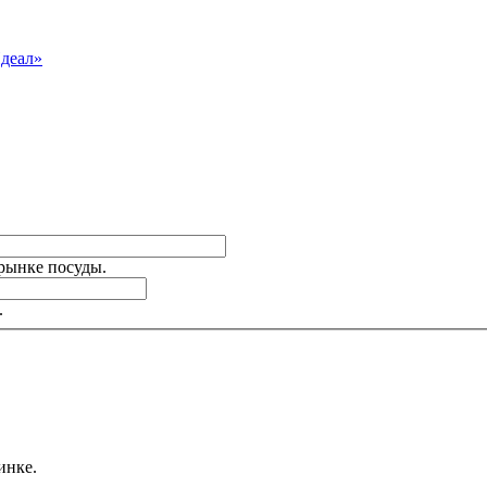
Идеал»
 рынке посуды.
.
инке.