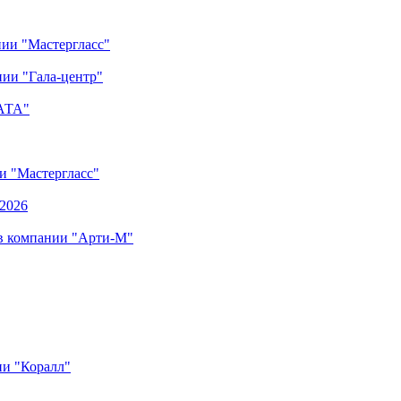
нии "Мастергласс"
ии "Гала-центр"
"АТА"
ии "Мастергласс"
.2026
 в компании "Арти-М"
ии "Коралл"