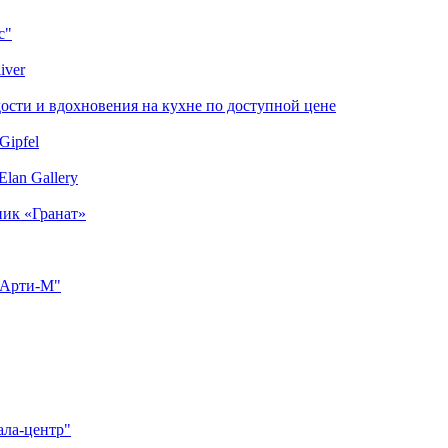
с"
iver
сти и вдохновения на кухне по доступной цене
Gipfel
lan Gallery
ник «Гранат»
"Арти-М"
ала-центр"