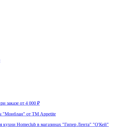
e
и заказе от 4 000 ₽
 "Монблан" от ТМ Appetite
я кухни Homeclub в магазинах "Гипер Лента" "О'Кей"