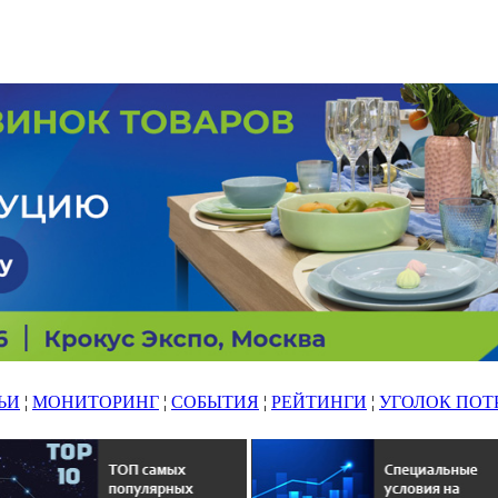
ЬИ
¦
МОНИТОРИНГ
¦
СОБЫТИЯ
¦
РЕЙТИНГИ
¦
УГОЛОК ПОТ