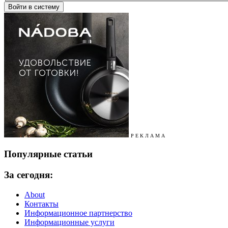
Р Е К Л А М А
Популярные статьи
За сегодня:
About
Контакты
Информационное партнерство
Информационные услуги