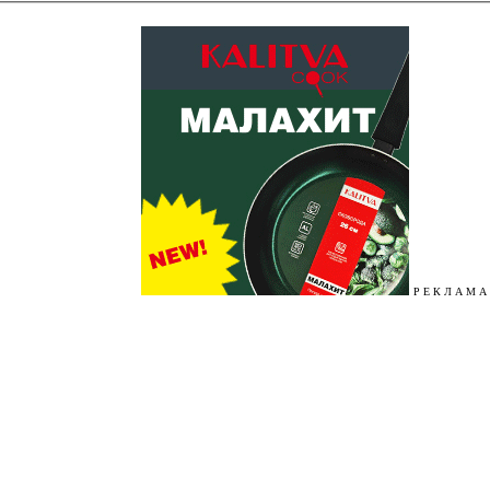
Р Е К Л А М А