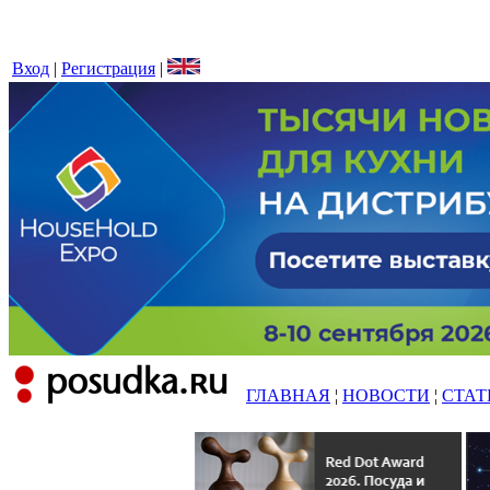
Вход
|
Регистрация
|
ГЛАВНАЯ
¦
НОВОСТИ
¦
СТАТ