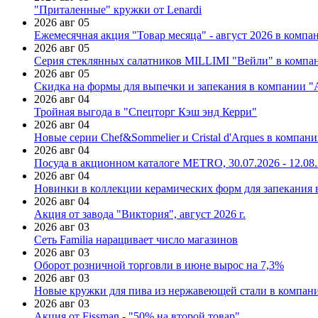
"Приталенные" кружки от Lenardi
2026 авг 05
Ежемесячная акция "Товар месяца" - август 2026 в компа
2026 авг 05
Серия стеклянных салатников MILLIMI "Вейли" в компан
2026 авг 05
Скидка на формы для выпечки и запекания в компании 
2026 авг 04
Тройная выгода в "Спецторг Кэш энд Керри"
2026 авг 04
Новые серии Chef&Sommelier и Cristal d'Arques в компан
2026 авг 04
Посуда в акционном каталоге METRO, 30.07.2026 - 12.08
2026 авг 04
Новинки в коллекции керамических форм для запекания
2026 авг 04
Акция от завода "Виктория", август 2026 г.
2026 авг 03
Сеть Familia наращивает число магазинов
2026 авг 03
Оборот розничной торговли в июне вырос на 7,3%
2026 авг 03
Новые кружки для пива из нержавеющей стали в компан
2026 авг 03
Акция от Fissman - "50% на второй товар"