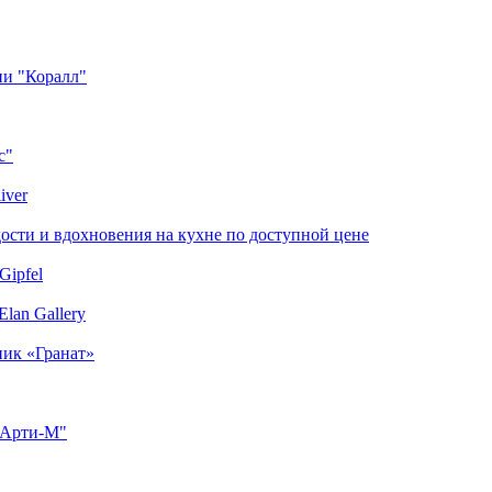
ии "Коралл"
с"
iver
сти и вдохновения на кухне по доступной цене
Gipfel
lan Gallery
ник «Гранат»
"Арти-М"