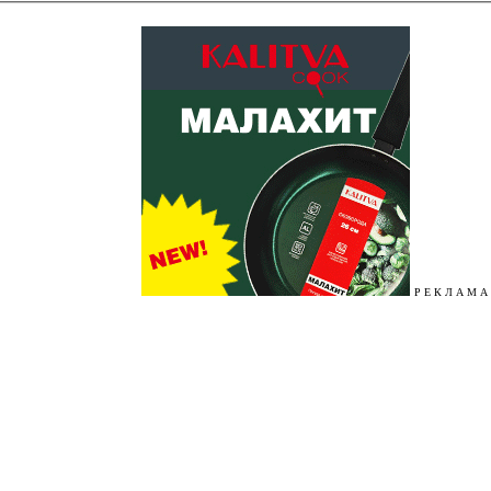
Р Е К Л А М А