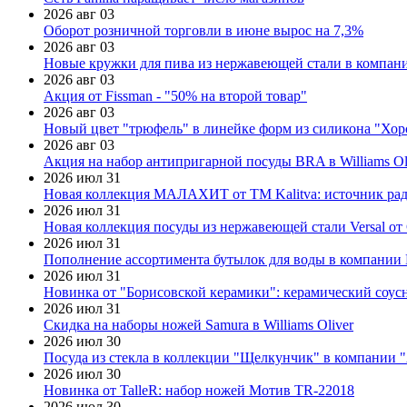
2026 авг 03
Оборот розничной торговли в июне вырос на 7,3%
2026 авг 03
Новые кружки для пива из нержавеющей стали в компан
2026 авг 03
Акция от Fissman - "50% на второй товар"
2026 авг 03
Новый цвет "трюфель" в линейке форм из силикона "Хор
2026 авг 03
Акция на набор антипригарной посуды BRA в Williams Ol
2026 июл 31
Новая коллекция МАЛАХИТ от ТМ Kalitva: источник радо
2026 июл 31
Новая коллекция посуды из нержавеющей стали Versal от 
2026 июл 31
Пополнение ассортимента бутылок для воды в компании E
2026 июл 31
Новинка от "Борисовской керамики": керамический соус
2026 июл 31
Скидка на наборы ножей Samura в Williams Oliver
2026 июл 30
Посуда из стекла в коллекции "Щелкунчик" в компании 
2026 июл 30
Новинка от TalleR: набор ножей Мотив TR-22018
2026 июл 30