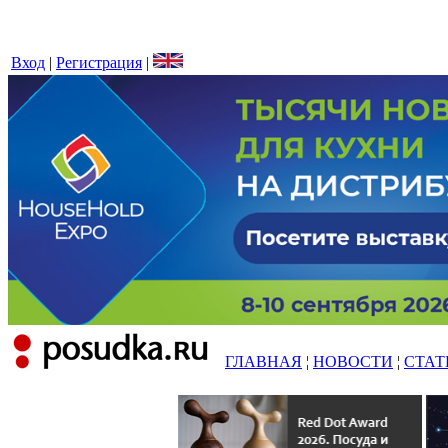
Вход
|
Регистрация
|
ГЛАВНАЯ
¦
НОВОСТИ
¦
СТАТ