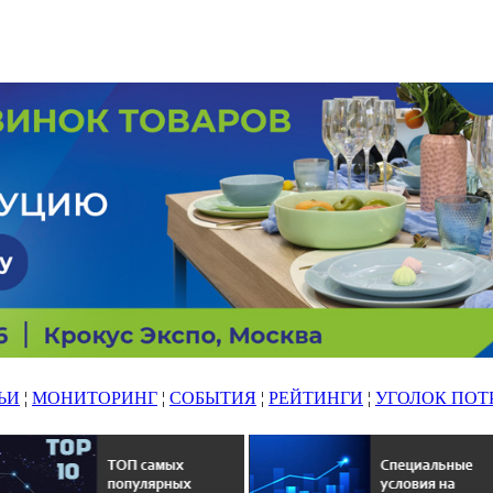
ЬИ
¦
МОНИТОРИНГ
¦
СОБЫТИЯ
¦
РЕЙТИНГИ
¦
УГОЛОК ПОТ