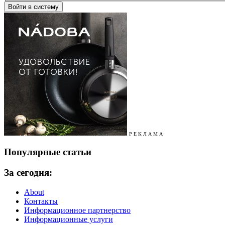
Р Е К Л А М А
Популярные статьи
За сегодня:
About
Контакты
Информационное партнерство
Информационные услуги