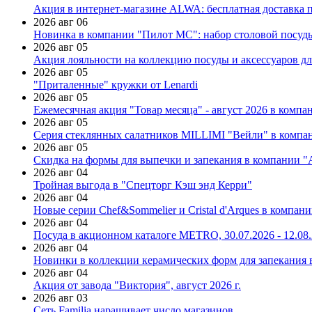
Акция в интернет-магазине ALWA: бесплатная доставка пр
2026 авг 06
Новинка в компании "Пилот МС": набор столовой посуды
2026 авг 05
Акция лояльности на коллекцию посуды и аксессуаров дл
2026 авг 05
"Приталенные" кружки от Lenardi
2026 авг 05
Ежемесячная акция "Товар месяца" - август 2026 в компа
2026 авг 05
Серия стеклянных салатников MILLIMI "Вейли" в компан
2026 авг 05
Скидка на формы для выпечки и запекания в компании 
2026 авг 04
Тройная выгода в "Спецторг Кэш энд Керри"
2026 авг 04
Новые серии Chef&Sommelier и Cristal d'Arques в компан
2026 авг 04
Посуда в акционном каталоге METRO, 30.07.2026 - 12.08
2026 авг 04
Новинки в коллекции керамических форм для запекания
2026 авг 04
Акция от завода "Виктория", август 2026 г.
2026 авг 03
Сеть Familia наращивает число магазинов