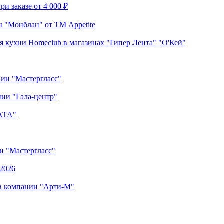
и заказе от 4 000 ₽
 "Монблан" от ТМ Appetite
я кухни Homeclub в магазинах "Гипер Лента" "О'Кей"
нии "Мастергласс"
ии "Гала-центр"
"АТА"
ии "Мастергласс"
.2026
 в компании "Арти-М"