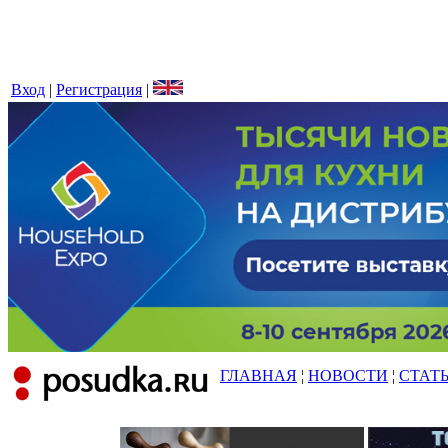
Вход
|
Регистрация
|
ГЛАВНАЯ
¦
НОВОСТИ
¦
СТАТ