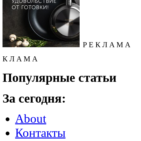
Р Е К Л А М А
К Л А М А
Популярные статьи
За сегодня:
About
Контакты