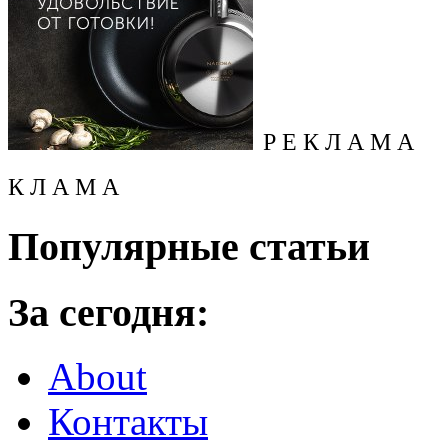
Р Е К Л А М А
К Л А М А
Популярные статьи
За сегодня:
About
Контакты