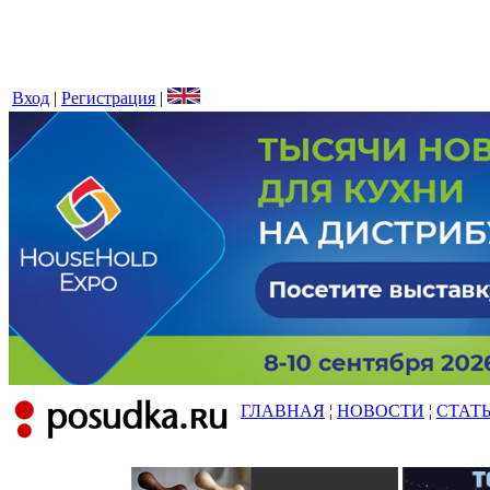
Вход
|
Регистрация
|
ГЛАВНАЯ
¦
НОВОСТИ
¦
СТАТ