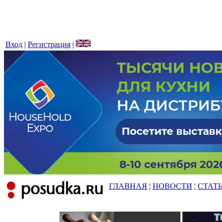
Вход
|
Регистрация
|
ГЛАВНАЯ
¦
НОВОСТИ
¦
СТАТ