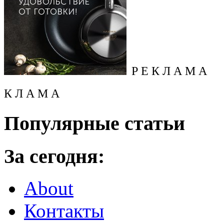
Р Е К Л А М А
К Л А М А
Популярные статьи
За сегодня:
About
Контакты