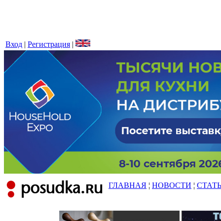
Вход
|
Регистрация
|
ГЛАВНАЯ
¦
НОВОСТИ
¦
СТАТ