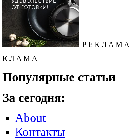
Р Е К Л А М А
К Л А М А
Популярные статьи
За сегодня:
About
Контакты