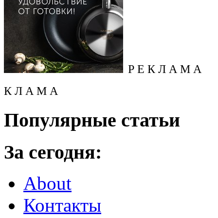
Р Е К Л А М А
К Л А М А
Популярные статьи
За сегодня:
About
Контакты