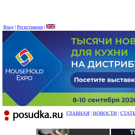
Вход
|
Регистрация
|
ГЛАВНАЯ
¦
НОВОСТИ
¦
СТАТ