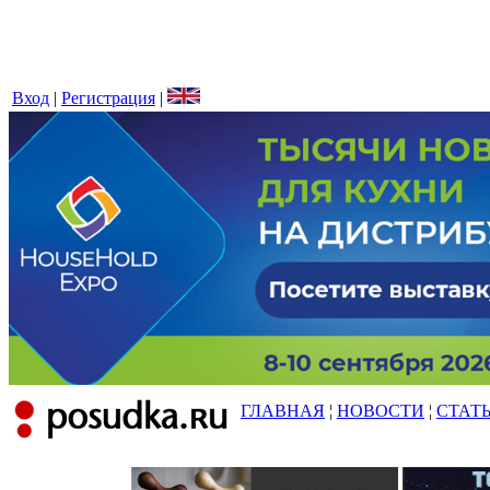
Вход
|
Регистрация
|
ГЛАВНАЯ
¦
НОВОСТИ
¦
СТАТ