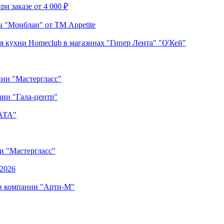
и заказе от 4 000 ₽
 "Монблан" от ТМ Appetite
я кухни Homeclub в магазинах "Гипер Лента" "О'Кей"
нии "Мастергласс"
ии "Гала-центр"
"АТА"
ии "Мастергласс"
.2026
 в компании "Арти-М"