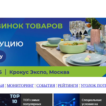
ЬИ
¦
МОНИТОРИНГ
¦
СОБЫТИЯ
¦
РЕЙТИНГИ
¦
УГОЛОК ПОТ