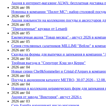
Акция в интернет-магазине ALWA: бесплатная доставка пр
2026 авг 06
Новинка в компании "Пилот МС": набор столовой посуды
2026 авг 05
Акция лояльности на коллекцию посуды и аксессуаров дл
2026 авг 05
"Приталенные" кружки от Lenardi
2026 авг 05
Ежемесячная акция "Товар месяца" - август 2026 в компа
2026 авг 05
Серия стеклянных салатников MILLIMI "Вейли" в компан
2026 авг 05
Скидка на формы для выпечки и запекания в компании 
2026 авг 04
Тройная выгода в "Спецторг Кэш энд Керри"
2026 авг 04
Новые серии Chef&Sommelier и Cristal d'Arques в компан
2026 авг 04
Посуда в акционном каталоге METRO, 30.07.2026 - 12.08
2026 авг 04
Новинки в коллекции керамических форм для запекания
2026 авг 04
Акция от завода "Виктория", август 2026 г.
2026 авг 03
Сеть Familia наращивает число магазинов