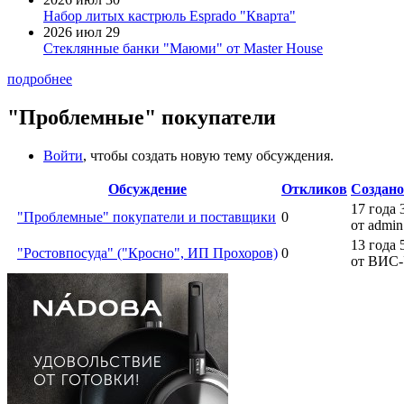
Набор литых кастрюль Esprado "Кварта"
2026 июл 29
Стеклянные банки "Маюми" от Master House
подробнее
"Проблемные" покупатели
Войти
, чтобы создать новую тему обсуждения.
Обсуждение
Откликов
Создано
17 года 
"Проблемные" покупатели и поставщики
0
от admin
13 года 
"Ростовпосуда" ("Кросно", ИП Прохоров)
0
от ВИС-