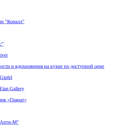
ии "Коралл"
с"
iver
сти и вдохновения на кухне по доступной цене
Gipfel
lan Gallery
ник «Гранат»
"Арти-М"