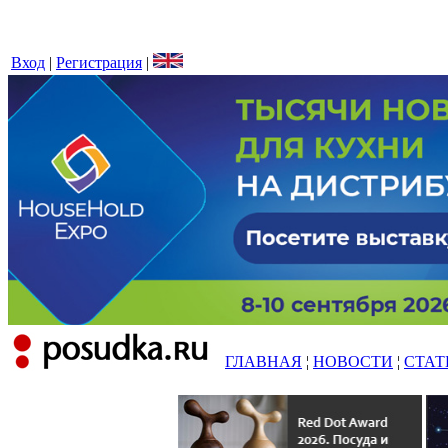
Вход
|
Регистрация
|
ГЛАВНАЯ
¦
НОВОСТИ
¦
СТАТ