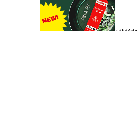
Р Е К Л А М А