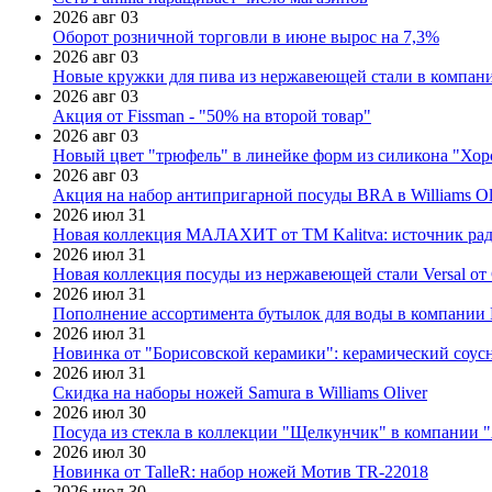
2026 авг 03
Оборот розничной торговли в июне вырос на 7,3%
2026 авг 03
Новые кружки для пива из нержавеющей стали в компан
2026 авг 03
Акция от Fissman - "50% на второй товар"
2026 авг 03
Новый цвет "трюфель" в линейке форм из силикона "Хор
2026 авг 03
Акция на набор антипригарной посуды BRA в Williams Ol
2026 июл 31
Новая коллекция МАЛАХИТ от ТМ Kalitva: источник радо
2026 июл 31
Новая коллекция посуды из нержавеющей стали Versal от 
2026 июл 31
Пополнение ассортимента бутылок для воды в компании E
2026 июл 31
Новинка от "Борисовской керамики": керамический соус
2026 июл 31
Скидка на наборы ножей Samura в Williams Oliver
2026 июл 30
Посуда из стекла в коллекции "Щелкунчик" в компании 
2026 июл 30
Новинка от TalleR: набор ножей Мотив TR-22018
2026 июл 30