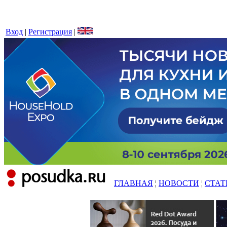
Вход
|
Регистрация
|
ГЛАВНАЯ
¦
НОВОСТИ
¦
СТАТ