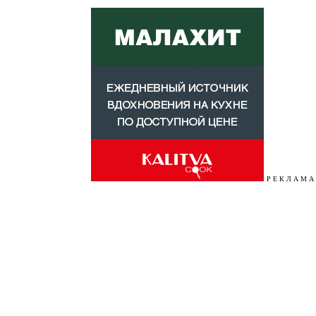
Р Е К Л А М А