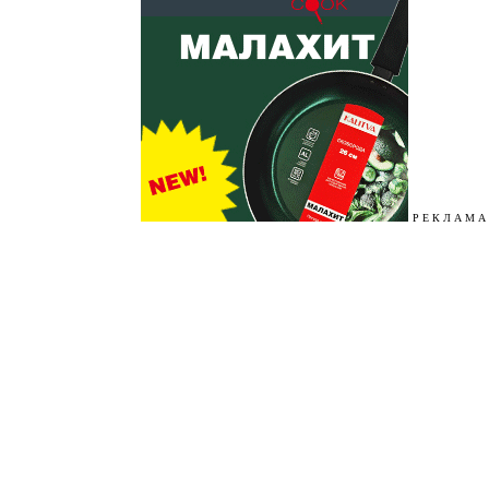
Р Е К Л А М А