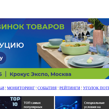
ЬИ
¦
МОНИТОРИНГ
¦
СОБЫТИЯ
¦
РЕЙТИНГИ
¦
УГОЛОК ПОТ