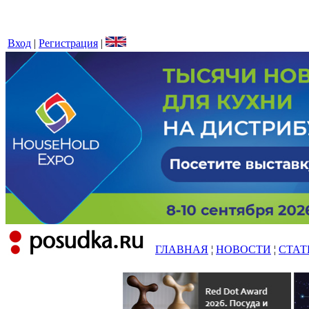
Вход
|
Регистрация
|
ГЛАВНАЯ
¦
НОВОСТИ
¦
СТАТ