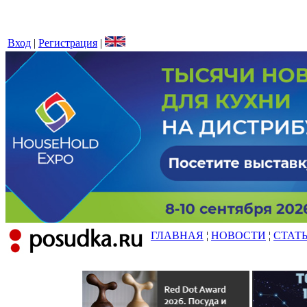
Вход
|
Регистрация
|
ГЛАВНАЯ
¦
НОВОСТИ
¦
СТАТ