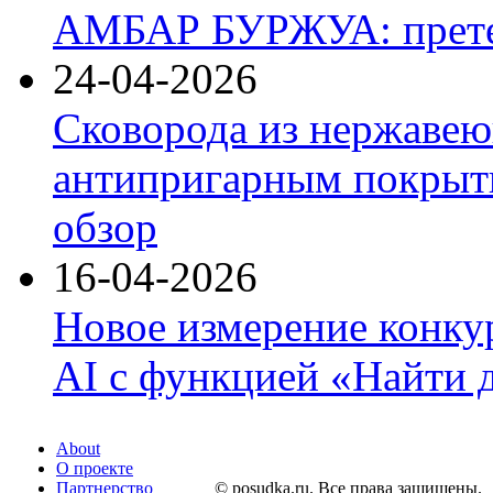
АМБАР БУРЖУА: прете
24-04-2026
Сковорода из нержавею
антипригарным покрыти
обзор
16-04-2026
Новое измерение конку
AI с функцией «Найти 
About
О проекте
Партнерство
© posudka.ru. Все права защищены.