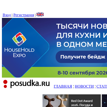
Вход
|
Регистрация
|
ГЛАВНАЯ
¦
НОВОСТИ
¦
СТАТ