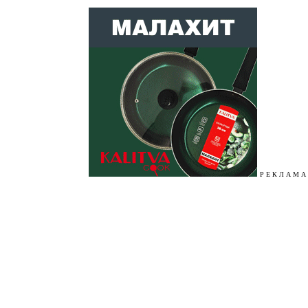
Р Е К Л А М А