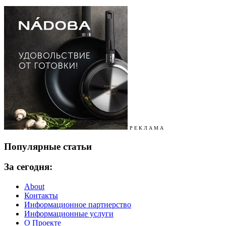
Р Е К Л А М А
Популярные статьи
За сегодня:
About
Контакты
Информационное партнерство
Информационные услуги
О Проекте