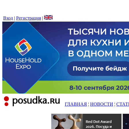
Вход
|
Регистрация
|
ГЛАВНАЯ
¦
НОВОСТИ
¦
СТАТ