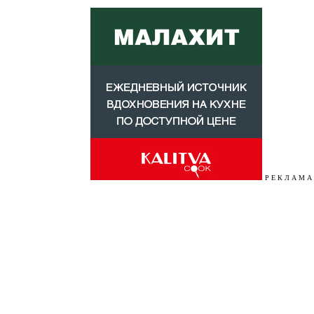
Р Е К Л А М А