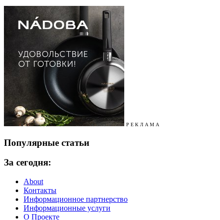
Р Е К Л А М А
Популярные статьи
За сегодня:
About
Контакты
Информационное партнерство
Информационные услуги
О Проекте