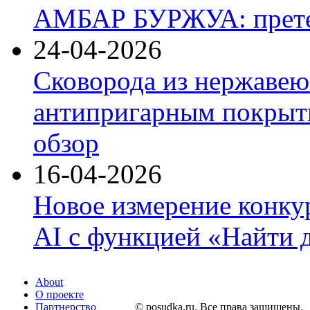
АМБАР БУРЖУА: прете
24-04-2026
Сковорода из нержавею
антипригарным покрыти
обзор
16-04-2026
Новое измерение конку
AI с функцией «Найти 
About
О проекте
Партнерство
© posudka.ru. Все права защищены.