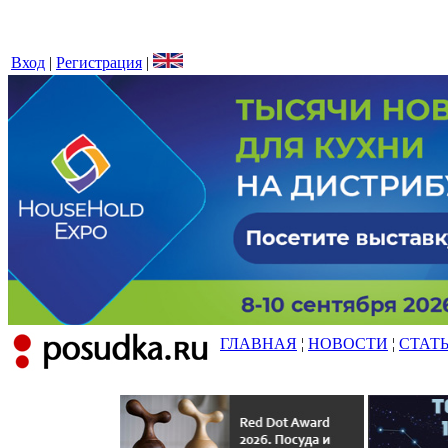
Вход
|
Регистрация
|
ГЛАВНАЯ
¦
НОВОСТИ
¦
СТАТ