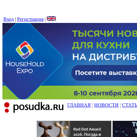
Вход
|
Регистрация
|
ГЛАВНАЯ
¦
НОВОСТИ
¦
СТАТ