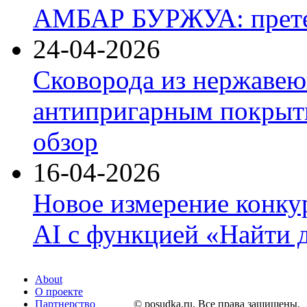
АМБАР БУРЖУА: прете
24-04-2026
Сковорода из нержавею
антипригарным покрыти
обзор
16-04-2026
Новое измерение конку
AI с функцией «Найти 
About
О проекте
Партнерство
© posudka.ru. Все права защищены.