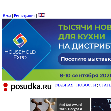
Вход
|
Регистрация
|
ГЛАВНАЯ
¦
НОВОСТИ
¦
СТАТ