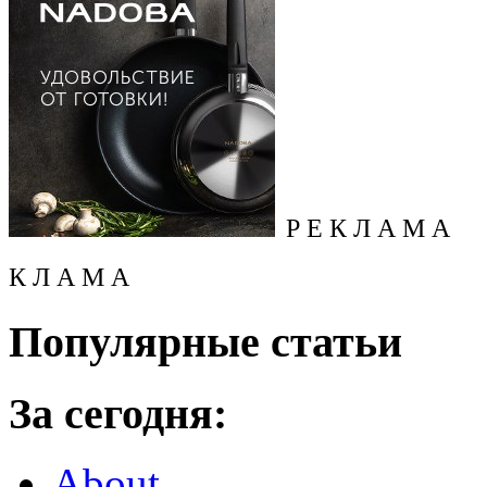
Р Е К Л А М А
К Л А М А
Популярные статьи
За сегодня:
About