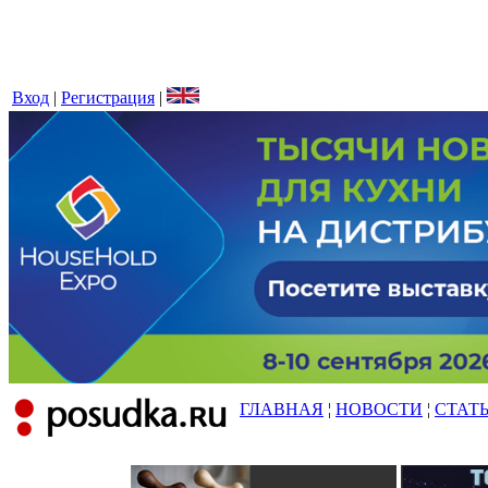
Вход
|
Регистрация
|
ГЛАВНАЯ
¦
НОВОСТИ
¦
СТАТ