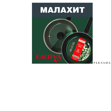
Р Е К Л А М А