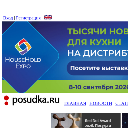
Вход
|
Регистрация
|
ГЛАВНАЯ
¦
НОВОСТИ
¦
СТАТ