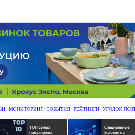
ЬИ
¦
МОНИТОРИНГ
¦
СОБЫТИЯ
¦
РЕЙТИНГИ
¦
УГОЛОК ПОТ