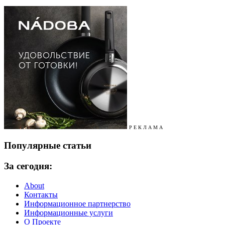
Р Е К Л А М А
Популярные статьи
За сегодня:
About
Контакты
Информационное партнерство
Информационные услуги
О Проекте