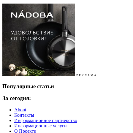
Р Е К Л А М А
Популярные статьи
За сегодня:
About
Контакты
Информационное партнерство
Информационные услуги
О Проекте