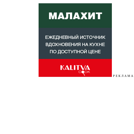
Р Е К Л А М А