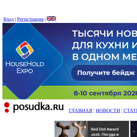
Вход
|
Регистрация
|
ГЛАВНАЯ
¦
НОВОСТИ
¦
СТАТ