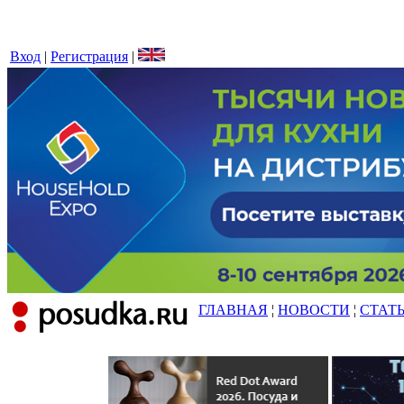
Вход
|
Регистрация
|
ГЛАВНАЯ
¦
НОВОСТИ
¦
СТАТ