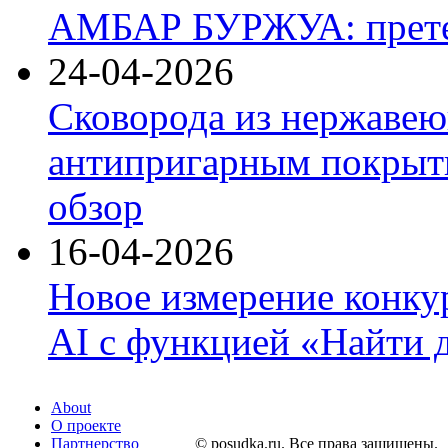
АМБАР БУРЖУА: прете
24-04-2026
Сковорода из нержавею
антипригарным покрыти
обзор
16-04-2026
Новое измерение конку
AI с функцией «Найти 
About
О проекте
Партнерство
© posudka.ru. Все права защищены.