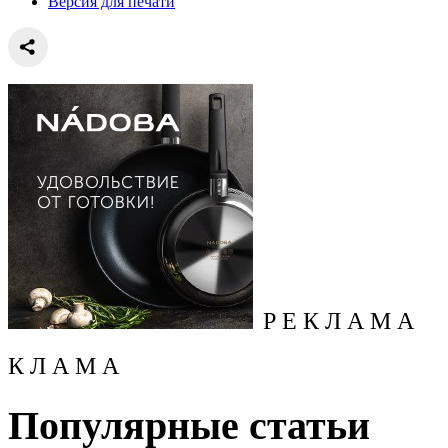
Версия для печати
Р Е К Л А М А
К Л А М А
Популярные статьи