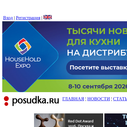
Вход
|
Регистрация
|
ГЛАВНАЯ
¦
НОВОСТИ
¦
СТАТ