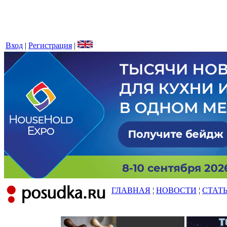
Вход
|
Регистрация
|
ГЛАВНАЯ
¦
НОВОСТИ
¦
СТАТ