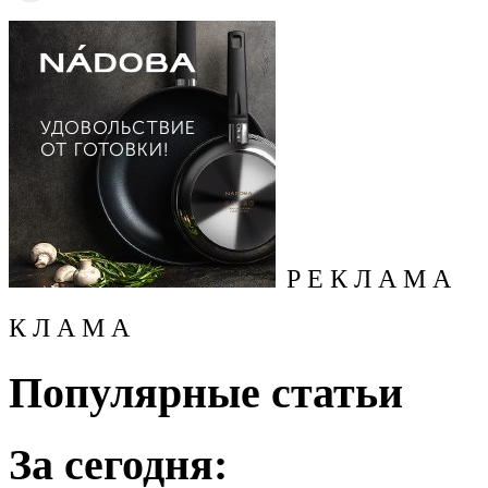
Р Е К Л А М А
К Л А М А
Популярные статьи
За сегодня: