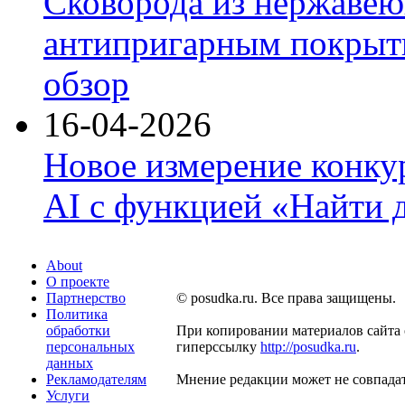
Сковорода из нержавею
антипригарным покрыти
обзор
16-04-2026
Новое измерение конку
AI с функцией «Найти 
About
О проекте
Партнерство
© posudka.ru. Все права защищены.
Политика
обработки
При копировании материалов сайта 
персональных
гиперссылку
http://posudka.ru
.
данных
Рекламодателям
Мнение редакции может не совпадат
Услуги