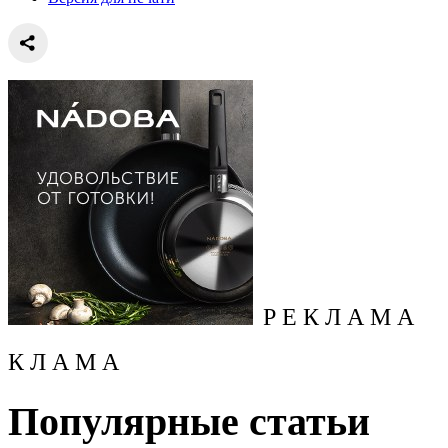
Р Е К Л А М А
К Л А М А
Популярные статьи