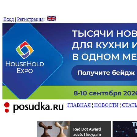
Вход
|
Регистрация
|
ГЛАВНАЯ
¦
НОВОСТИ
¦
СТАТ