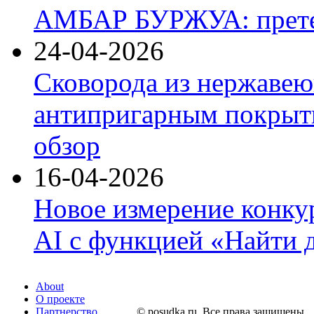
АМБАР БУРЖУА: прете
24-04-2026
Сковорода из нержавею
антипригарным покрыти
обзор
16-04-2026
Новое измерение конку
AI с функцией «Найти 
About
О проекте
Партнерство
© posudka.ru. Все права защищены.