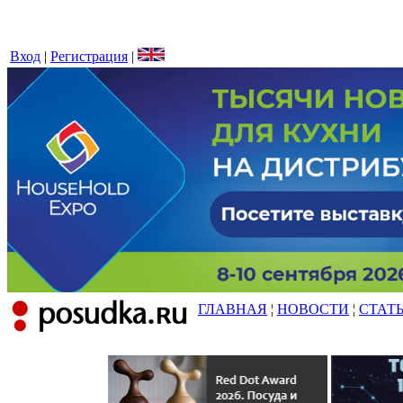
Вход
|
Регистрация
|
ГЛАВНАЯ
¦
НОВОСТИ
¦
СТАТ