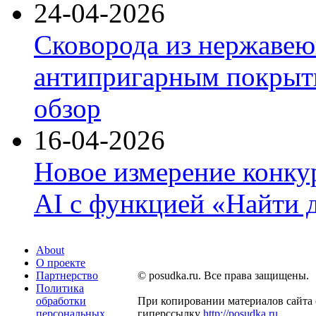
24-04-2026
Сковорода из нержавею
антипригарным покрыти
обзор
16-04-2026
Новое измерение конку
AI с функцией «Найти 
About
О проекте
Партнерство
© posudka.ru. Все права защищены.
Политика
обработки
При копировании материалов сайта 
персональных
гиперссылку
http://posudka.ru
.