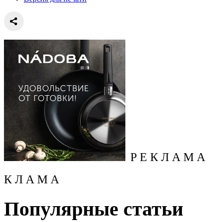
Р Е К Л А М А
К Л А М А
Популярные статьи