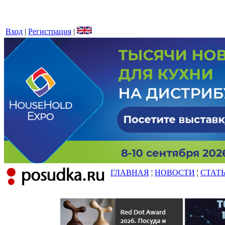
Вход
|
Регистрация
|
ГЛАВНАЯ
¦
НОВОСТИ
¦
СТАТ