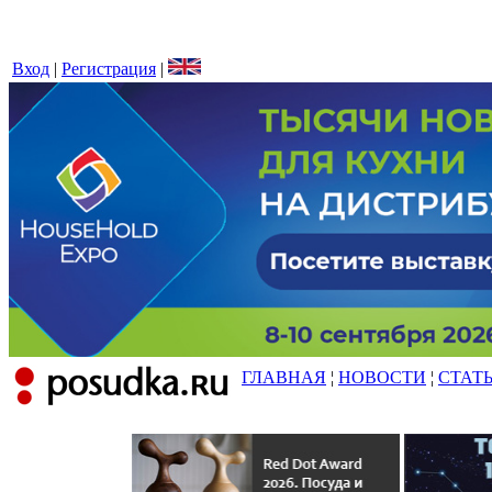
Вход
|
Регистрация
|
ГЛАВНАЯ
¦
НОВОСТИ
¦
СТАТ