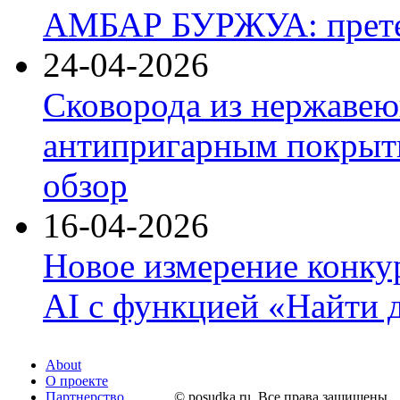
АМБАР БУРЖУА: прете
24-04-2026
Сковорода из нержавею
антипригарным покрыти
обзор
16-04-2026
Новое измерение конку
AI с функцией «Найти 
About
О проекте
Партнерство
© posudka.ru. Все права защищены.