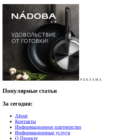
Р Е К Л А М А
Популярные статьи
За сегодня:
About
Контакты
Информационное партнерство
Информационные услуги
О Проекте