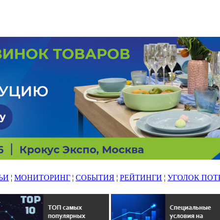
ЬИ
¦
МОНИТОРИНГ
¦
СОБЫТИЯ
¦
РЕЙТИНГИ
¦
УГОЛОК ПОТ