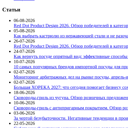
Статьи
06-08-2026
Red Dot Product Design 2026. Обзор победителей в катег
05-08-2026
Как выбрать кастрюлю из нержавеющей стали и не разоч
26-07-2026
Red Dot Product Design 2026. Обзор победителей в катег
24-07-2026
Как вернуть посуде опрятный вид: эффективные способы
10-07-2026
10 самых популярных брендов импортной посуды для при
02-07-2026
Мониторинг арбитражных дел на рынке посуды, апрель-и
02-07-2026
Большая ХОРЕКА 2027: что сегодня помогает бизнесу со
18-06-2026
Сковороды-гриль из чугуна. Обзор розничных предложени
10-06-2026
Сковороды-гриль с антипригарным покрытием. Обзор ро
03-06-2026
За чертой безубыточности. Негативные тенденции в про
22-05-2026