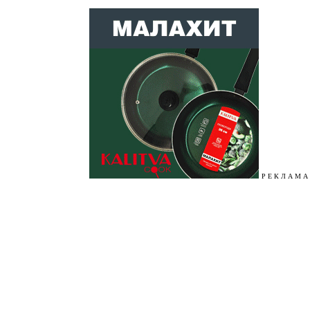
Р Е К Л А М А