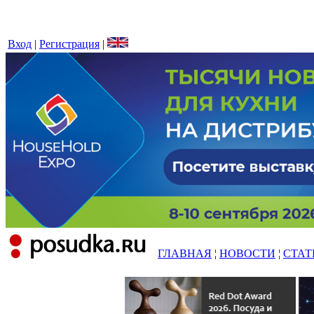
Вход
|
Регистрация
|
ГЛАВНАЯ
¦
НОВОСТИ
¦
СТАТ