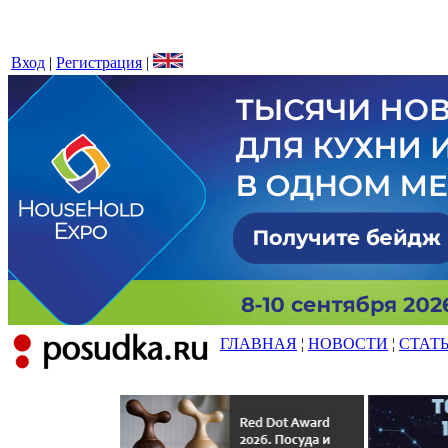
Вход
|
Регистрация
|
ГЛАВНАЯ
¦
НОВОСТИ
¦
СТАТ