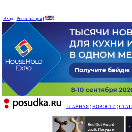
Вход
|
Регистрация
|
ГЛАВНАЯ
¦
НОВОСТИ
¦
СТАТ