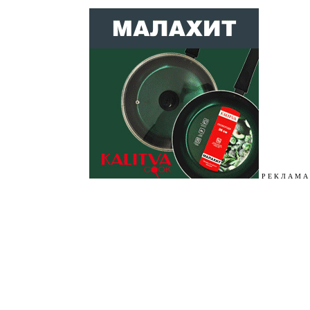
Р Е К Л А М А