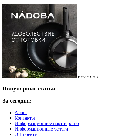
Р Е К Л А М А
Популярные статьи
За сегодня:
About
Контакты
Информационное партнерство
Информационные услуги
О Проекте