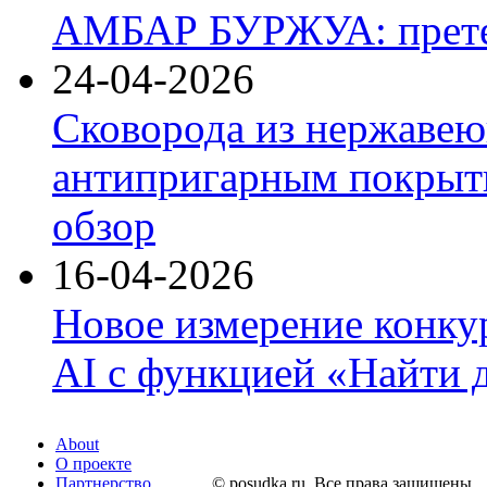
АМБАР БУРЖУА: прете
24-04-2026
Сковорода из нержавею
антипригарным покрыти
обзор
16-04-2026
Новое измерение конку
AI с функцией «Найти 
About
О проекте
Партнерство
© posudka.ru. Все права защищены.