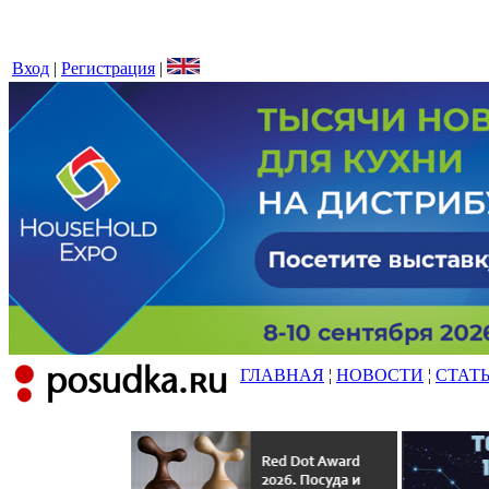
Вход
|
Регистрация
|
ГЛАВНАЯ
¦
НОВОСТИ
¦
СТАТ