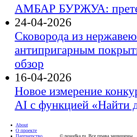
АМБАР БУРЖУА: прете
24-04-2026
Сковорода из нержавею
антипригарным покрыти
обзор
16-04-2026
Новое измерение конку
AI с функцией «Найти 
About
О проекте
Партнерство
© posudka.ru. Все права защищены.