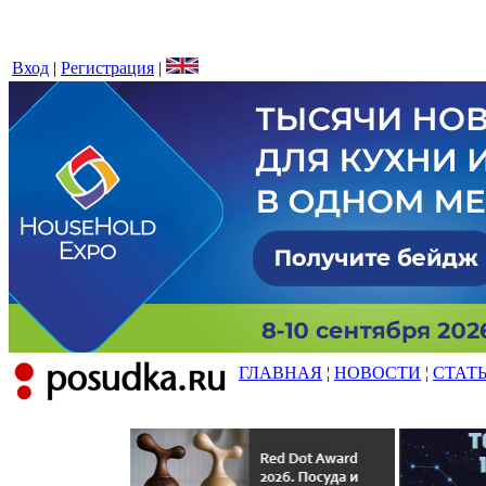
Вход
|
Регистрация
|
ГЛАВНАЯ
¦
НОВОСТИ
¦
СТАТ