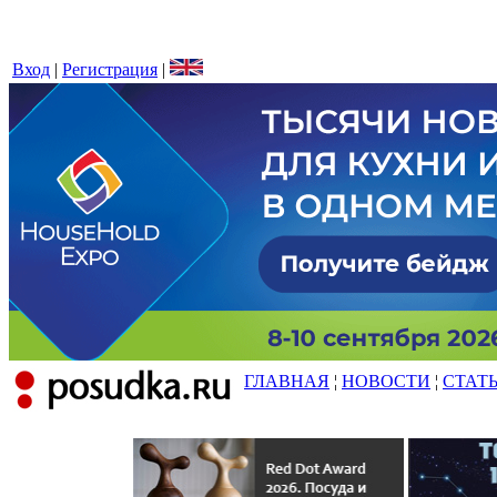
Вход
|
Регистрация
|
ГЛАВНАЯ
¦
НОВОСТИ
¦
СТАТ