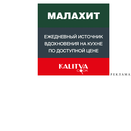
Р Е К Л А М А