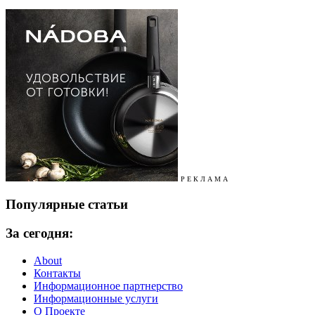
Р Е К Л А М А
Популярные статьи
За сегодня:
About
Контакты
Информационное партнерство
Информационные услуги
О Проекте