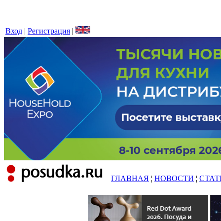
Вход
|
Регистрация
|
ГЛАВНАЯ
¦
НОВОСТИ
¦
СТАТ