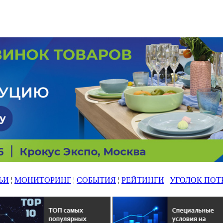
ЬИ
¦
МОНИТОРИНГ
¦
СОБЫТИЯ
¦
РЕЙТИНГИ
¦
УГОЛОК ПОТ