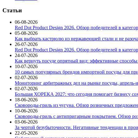
Статьи
06-08-2026
Red Dot Product Design 2026. Обзор победителей в катег
05-08-2026
Как выбрать кастрюлю из нержавеющей стали и не разоч
26-07-2026
Red Dot Product Design 2026. Обзор победителей в катег
24-07-2026
Как вернуть посуде опрятный вид: эффективные способы
10-07-2026
10 самых популярных брендов импортной посуды для при
02-07-2026
Мониторинг арбитражных дел на рынке посуды, апрель-и
02-07-2026
Большая ХОРЕКА 2027: что сегодня помогает бизнесу со
18-06-2026
Сковороды-гриль из чугуна. Обзор розничных предложени
10-06-2026
Сковороды-гриль с антипригарным покрытием. Обзор ро
03-06-2026
За чертой безубыточности. Негативные тенденции в про
22-05-2026