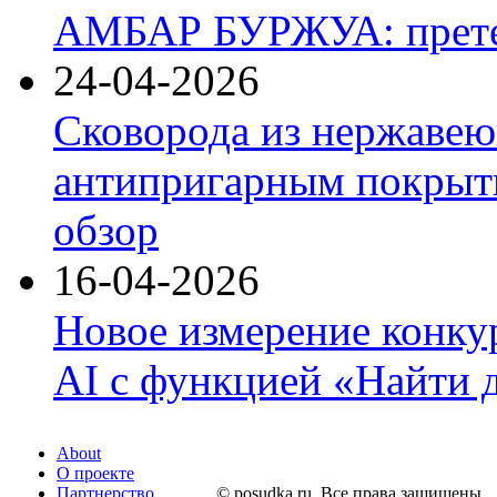
АМБАР БУРЖУА: прете
24-04-2026
Сковорода из нержавею
антипригарным покрыти
обзор
16-04-2026
Новое измерение конку
AI с функцией «Найти 
About
О проекте
Партнерство
© posudka.ru. Все права защищены.