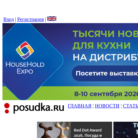
Вход
|
Регистрация
|
ГЛАВНАЯ
¦
НОВОСТИ
¦
СТАТ