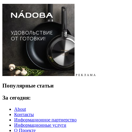
Р Е К Л А М А
Популярные статьи
За сегодня:
About
Контакты
Информационное партнерство
Информационные услуги
О Проекте