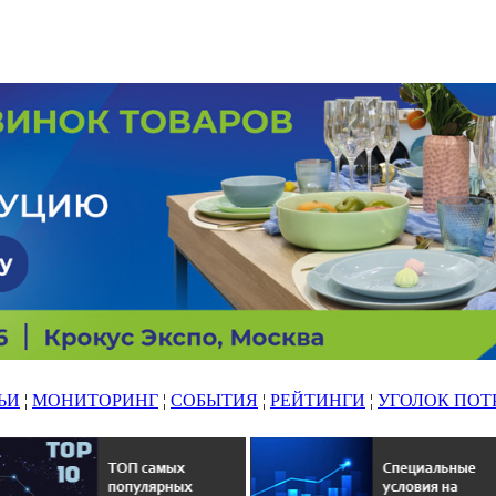
ЬИ
¦
МОНИТОРИНГ
¦
СОБЫТИЯ
¦
РЕЙТИНГИ
¦
УГОЛОК ПОТ