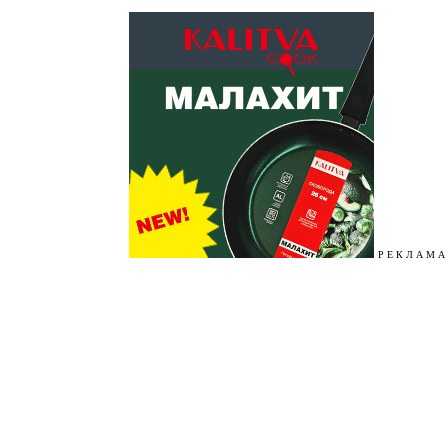
Р Е К Л А М А