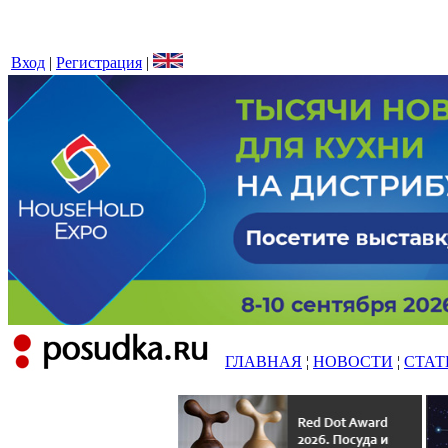
Вход
|
Регистрация
|
ГЛАВНАЯ
¦
НОВОСТИ
¦
СТАТ