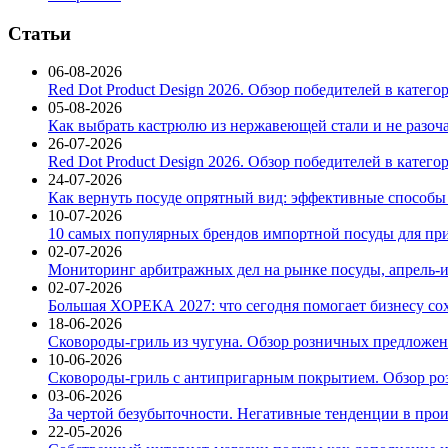
Статьи
06-08-2026
Red Dot Product Design 2026. Обзор победителей в катег
05-08-2026
Как выбрать кастрюлю из нержавеющей стали и не разоч
26-07-2026
Red Dot Product Design 2026. Обзор победителей в катег
24-07-2026
Как вернуть посуде опрятный вид: эффективные способы
10-07-2026
10 самых популярных брендов импортной посуды для при
02-07-2026
Мониторинг арбитражных дел на рынке посуды, апрель-и
02-07-2026
Большая ХОРЕКА 2027: что сегодня помогает бизнесу со
18-06-2026
Сковороды-гриль из чугуна. Обзор розничных предложени
10-06-2026
Сковороды-гриль с антипригарным покрытием. Обзор ро
03-06-2026
За чертой безубыточности. Негативные тенденции в про
22-05-2026