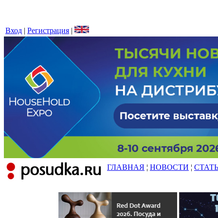
Вход
|
Регистрация
|
ГЛАВНАЯ
¦
НОВОСТИ
¦
СТАТ