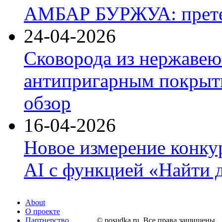
АМБАР БУРЖУА: прете
24-04-2026
Сковорода из нержавею
антипригарным покрыти
обзор
16-04-2026
Новое измерение конку
AI с функцией «Найти 
About
О проекте
Партнерство
© posudka.ru. Все права защищены.