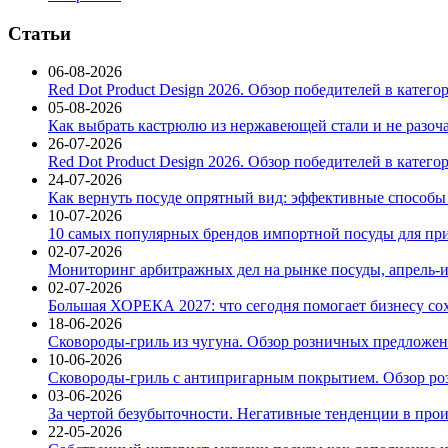
Статьи
06-08-2026
Red Dot Product Design 2026. Обзор победителей в катег
05-08-2026
Как выбрать кастрюлю из нержавеющей стали и не разоч
26-07-2026
Red Dot Product Design 2026. Обзор победителей в катег
24-07-2026
Как вернуть посуде опрятный вид: эффективные способы
10-07-2026
10 самых популярных брендов импортной посуды для при
02-07-2026
Мониторинг арбитражных дел на рынке посуды, апрель-и
02-07-2026
Большая ХОРЕКА 2027: что сегодня помогает бизнесу со
18-06-2026
Сковороды-гриль из чугуна. Обзор розничных предложени
10-06-2026
Сковороды-гриль с антипригарным покрытием. Обзор ро
03-06-2026
За чертой безубыточности. Негативные тенденции в про
22-05-2026