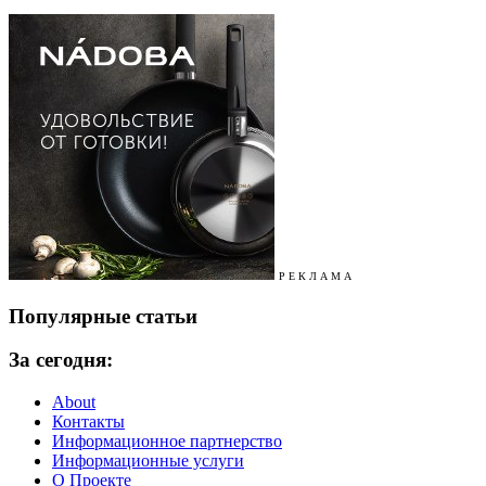
Р Е К Л А М А
Популярные статьи
За сегодня:
About
Контакты
Информационное партнерство
Информационные услуги
О Проекте