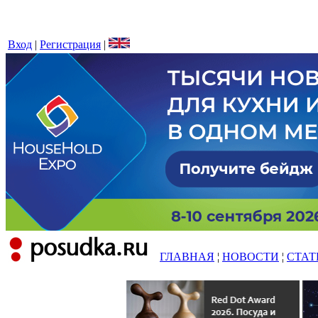
Вход
|
Регистрация
|
ГЛАВНАЯ
¦
НОВОСТИ
¦
СТАТ