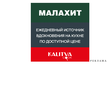
Р Е К Л А М А