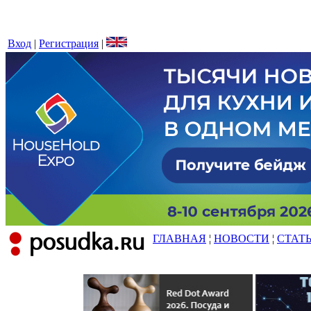
Вход
|
Регистрация
|
ГЛАВНАЯ
¦
НОВОСТИ
¦
СТАТ