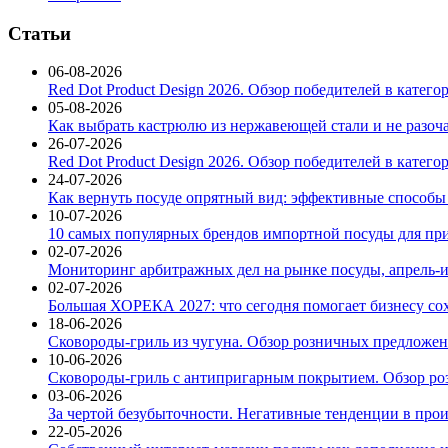
Статьи
06-08-2026
Red Dot Product Design 2026. Обзор победителей в катег
05-08-2026
Как выбрать кастрюлю из нержавеющей стали и не разоч
26-07-2026
Red Dot Product Design 2026. Обзор победителей в катег
24-07-2026
Как вернуть посуде опрятный вид: эффективные способы
10-07-2026
10 самых популярных брендов импортной посуды для при
02-07-2026
Мониторинг арбитражных дел на рынке посуды, апрель-и
02-07-2026
Большая ХОРЕКА 2027: что сегодня помогает бизнесу со
18-06-2026
Сковороды-гриль из чугуна. Обзор розничных предложени
10-06-2026
Сковороды-гриль с антипригарным покрытием. Обзор ро
03-06-2026
За чертой безубыточности. Негативные тенденции в про
22-05-2026