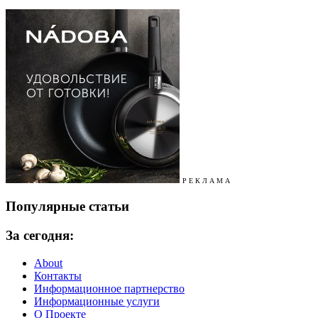
Р Е К Л А М А
Популярные статьи
За сегодня:
About
Контакты
Информационное партнерство
Информационные услуги
О Проекте