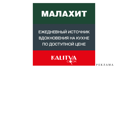
Р Е К Л А М А