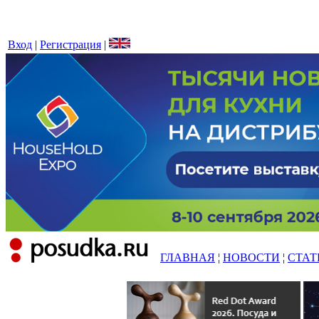
Вход
|
Регистрация
|
ГЛАВНАЯ
¦
НОВОСТИ
¦
СТАТ