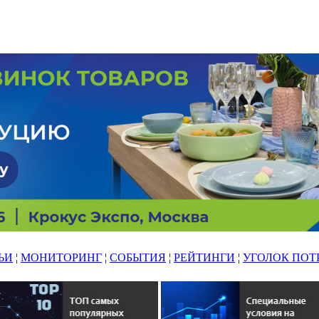
ЬИ
¦
МОНИТОРИНГ
¦
СОБЫТИЯ
¦
РЕЙТИНГИ
¦
УГОЛОК ПОТ